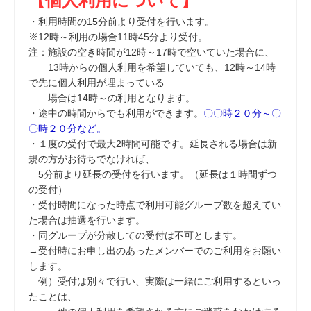
【個人利用について】
・利用時間の15分前より受付を行います。
※12時～利用の場合11時45分より受付。
注：施設の空き時間が12時～17時で空いていた場合に、
13時からの個人利用を希望していても、12時～14時
で先に個人利用が埋まっている
場合は14時～の利用となります。
・途中の時間からでも利用ができます。
〇〇時２０分～〇
〇時２０分など。
・１度の受付で最大2時間可能です。延長される場合は新
規の方がお待ちでなければ、
5分前より延長の受付を行います。（延長は１時間ずつ
の受付）
・受付時間になった時点で利用可能グループ数を超えてい
た場合は抽選を行います。
・同グループが分散しての受付は不可とします。
→受付時にお申し出のあったメンバーでのご利用をお願い
します。
例）受付は別々で行い、実際は一緒にご利用するといっ
たことは、